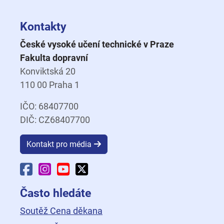
Kontakty
České vysoké učení technické v Praze
Fakulta dopravní
Konviktská 20
110 00 Praha 1
IČO: 68407700
DIČ: CZ68407700
Kontakt pro média
Facebook Fakulty dopravní
Instagram Fakulty dopravní
YouTube Fakulty dopravní
X Fakulty dopravní
Často hledáte
Soutěž Cena děkana