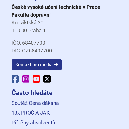
České vysoké učení technické v Praze
Fakulta dopravní
Konviktská 20
110 00 Praha 1
IČO: 68407700
DIČ: CZ68407700
Kontakt pro média
Facebook Fakulty dopravní
Instagram Fakulty dopravní
YouTube Fakulty dopravní
X Fakulty dopravní
Často hledáte
Soutěž Cena děkana
13x PROČ A JAK
Příběhy absolventů