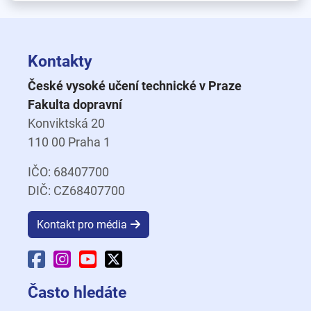
Kontakty
České vysoké učení technické v Praze
Fakulta dopravní
Konviktská 20
110 00 Praha 1
IČO: 68407700
DIČ: CZ68407700
Kontakt pro média
Facebook Fakulty dopravní
Instagram Fakulty dopravní
YouTube Fakulty dopravní
X Fakulty dopravní
Často hledáte