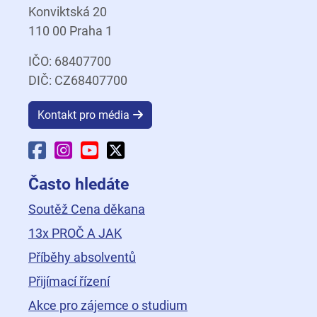
Konviktská 20
110 00 Praha 1
IČO: 68407700
DIČ: CZ68407700
Kontakt pro média
Facebook Fakulty dopravní
Instagram Fakulty dopravní
YouTube Fakulty dopravní
X Fakulty dopravní
Často hledáte
Soutěž Cena děkana
13x PROČ A JAK
Příběhy absolventů
Přijímací řízení
Akce pro zájemce o studium