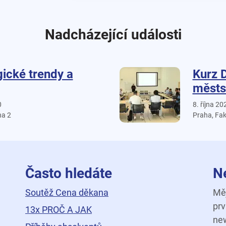
Nadcházející události
ické trendy a
Kurz 
městs
0
8. října 20
ha 2
Praha, Fak
Často hledáte
N
Soutěž Cena děkana
Měj
prv
13x PROČ A JAK
new