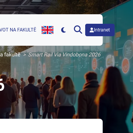
Intranet
IVOT NA FAKULTĚ
English version of web page
a fakultě
Smart Rail Via Vindobona 2026
6