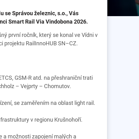
 se Správou železnic, s.o., Vás
nci Smart Rail Via Vindobona 2026.
 první ročník, který se konal ve Vídni v
ci projektu RailInnoHUB SN–CZ.
ETCS, GSM-R atd. na přeshraniční trati
holz – Vejprty – Chomutov.
zení, se zaměřením na oblast light rail.
nfrastruktury v regionu Krušnohoří.
e a možnosti zapojení malých a