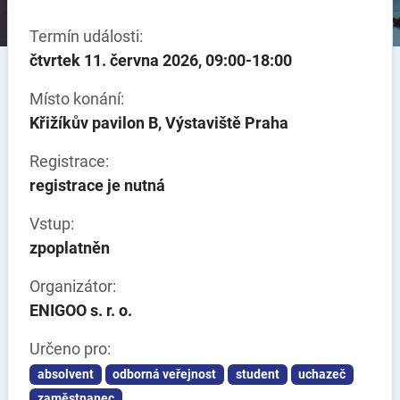
Termín události:
čtvrtek 11. června 2026, 09:00-18:00
Místo konání:
Křižíkův pavilon B, Výstaviště Praha
Registrace:
registrace je nutná
Vstup:
zpoplatněn
Organizátor:
ENIGOO s. r. o.
Určeno pro:
absolvent
odborná veřejnost
student
uchazeč
zaměstnanec