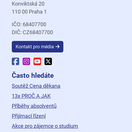
Konviktská 20
110 00 Praha 1
IČO: 68407700
DIČ: CZ68407700
Kontakt pro média
Facebook Fakulty dopravní
Instagram Fakulty dopravní
YouTube Fakulty dopravní
X Fakulty dopravní
Často hledáte
Soutěž Cena děkana
13x PROČ A JAK
Příběhy absolventů
Přijímací řízení
Akce pro zájemce o studium