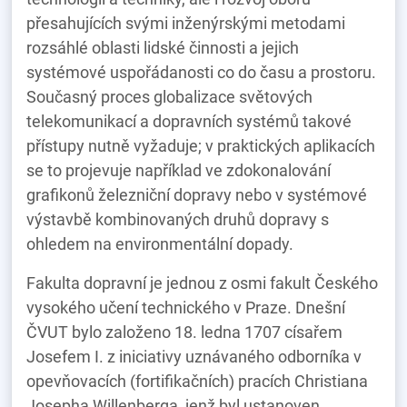
přesahujících svými inženýrskými metodami
rozsáhlé oblasti lidské činnosti a jejich
systémové uspořádanosti co do času a prostoru.
Současný proces globalizace světových
telekomunikací a dopravních systémů takové
přístupy nutně vyžaduje; v praktických aplikacích
se to projevuje například ve zdokonalování
grafikonů železniční dopravy nebo v systémové
výstavbě kombinovaných druhů dopravy s
ohledem na environmentální dopady.
Fakulta dopravní je jednou z osmi fakult Českého
vysokého učení technického v Praze. Dnešní
ČVUT bylo založeno 18. ledna 1707 císařem
Josefem I. z iniciativy uznávaného odborníka v
opevňovacích (fortifikačních) pracích Christiana
Josepha Willenberga, jenž byl ustanoven