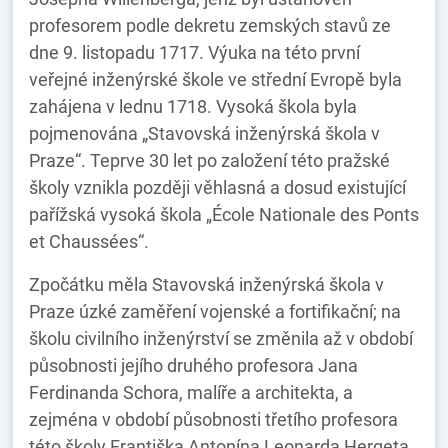
profesorem podle dekretu zemských stavů ze
dne 9. listopadu 1717. Výuka na této první
veřejné inženýrské škole ve střední Evropě byla
zahájena v lednu 1718. Vysoká škola byla
pojmenována „Stavovská inženýrská škola v
Praze“. Teprve 30 let po založení této pražské
školy vznikla později věhlasná a dosud existující
pařížská vysoká škola „École Nationale des Ponts
et Chaussées“.
Zpočátku měla Stavovská inženýrská škola v
Praze úzké zaměření vojenské a fortifikační; na
školu civilního inženýrství se změnila až v období
působnosti jejího druhého profesora Jana
Ferdinanda Schora, malíře a architekta, a
zejména v období působnosti třetího profesora
této školy Františka Antonína Leonarda Hergeta,