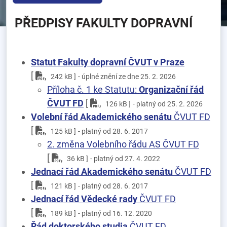
PŘEDPISY FAKULTY DOPRAVNÍ
Statut Fakulty dopravní ČVUT v Praze
pdf
[
,
242 kB ]
- úplné znění ze dne 25. 2. 2026
Příloha č. 1 ke Statutu:
Organizační řád
pdf
ČVUT FD
[
,
126 kB ]
- platný od 25. 2. 2026
Volební řád Akademického senátu
ČVUT FD
pdf
[
,
125 kB ]
- platný od 28. 6. 2017
2. změna Volebního řádu AS ČVUT FD
pdf
[
,
36 kB ]
- platný od 27. 4. 2022
Jednací řád Akademického senátu
ČVUT FD
pdf
[
,
121 kB ]
- platný od 28. 6. 2017
Jednací řád Vědecké rady
ČVUT FD
pdf
[
,
189 kB ]
- platný od 16. 12. 2020
Řád doktorského studia
ČVUT FD