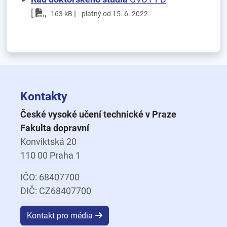
pdf
[
,
163 kB ]
- platný od 15. 6. 2022
Kontakty
České vysoké učení technické v Praze
Fakulta dopravní
Konviktská 20
110 00 Praha 1
IČO: 68407700
DIČ: CZ68407700
Kontakt pro média