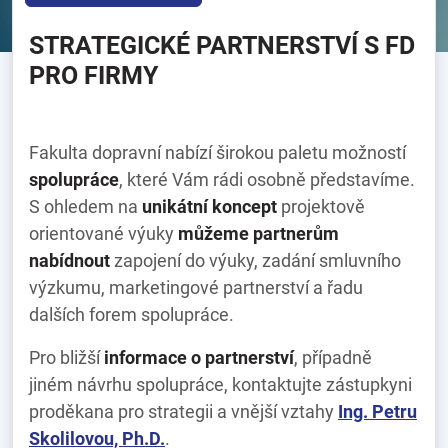
STRATEGICKÉ PARTNERSTVÍ S FD
PRO FIRMY
Fakulta dopravní nabízí širokou paletu možností
spolupráce
, které Vám rádi osobně představíme.
S ohledem na
unikátní koncept
projektově
orientované výuky
můžeme partnerům
nabídnout
zapojení do výuky, zadání smluvního
výzkumu, marketingové partnerství a řadu
dalších forem spolupráce.
Pro bližší
informace o partnerství
, případně
jiném návrhu spolupráce, kontaktujte zástupkyni
proděkana pro strategii a vnější vztahy
Ing. Petru
Skolilovou, Ph.D.
.