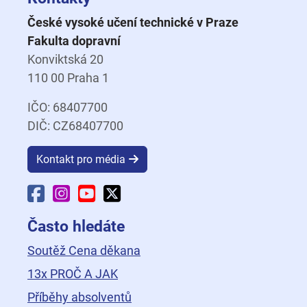
České vysoké učení technické v Praze
Fakulta dopravní
Konviktská 20
110 00 Praha 1
IČO: 68407700
DIČ: CZ68407700
Kontakt pro média
Facebook Fakulty dopravní
Instagram Fakulty dopravní
YouTube Fakulty dopravní
X Fakulty dopravní
Často hledáte
Soutěž Cena děkana
13x PROČ A JAK
Příběhy absolventů