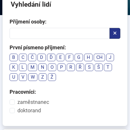
Vyhledání lidí
Příjmení osoby:
První písmeno příjmení:
B
C
Č
D
Ď
E
F
G
H
CH
J
K
L
M
N
O
P
R
Ř
S
Š
T
U
V
W
Z
Ž
Pracovníci:
zaměstnanec
doktorand