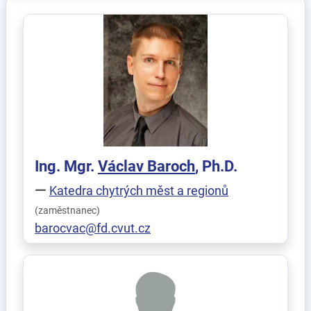
Ing. Mgr.
Václav
Baroch
, Ph.D.
Katedra chytrých měst a regionů
(zaměstnanec)
barocvac@fd.cvut.cz