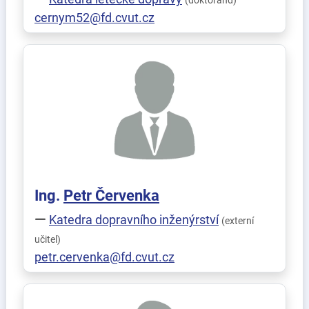
(doktorand)
cernym52@fd.cvut.cz
Ing.
Petr
Červenka
Katedra dopravního inženýrství
(externí
učitel)
petr.cervenka@fd.cvut.cz