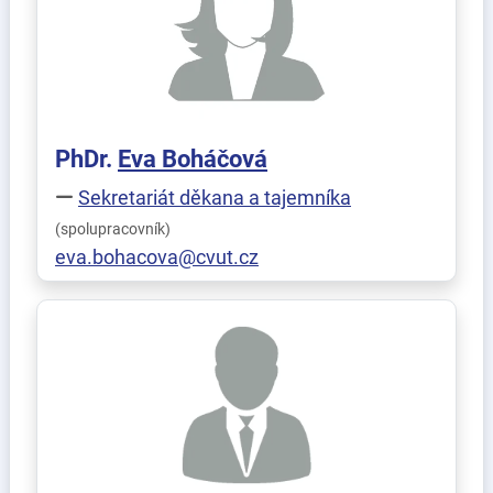
PhDr.
Eva
Boháčová
Sekretariát děkana a tajemníka
(spolupracovník)
eva.bohacova@cvut.cz