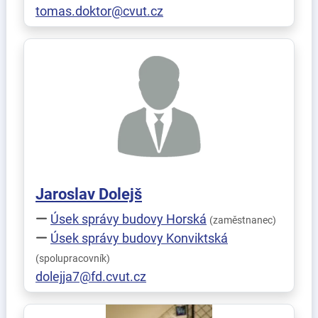
tomas.doktor@cvut.cz
Jaroslav
Dolejš
Úsek správy budovy Horská
(zaměstnanec)
Úsek správy budovy Konviktská
(spolupracovník)
dolejja7@fd.cvut.cz