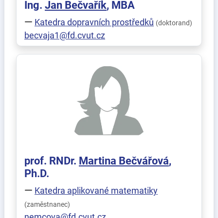
Ing.
Jan
Bečvařík
, MBA
Katedra dopravních prostředků
(doktorand)
becvaja1@fd.cvut.cz
prof. RNDr.
Martina
Bečvářová
,
Ph.D.
Katedra aplikované matematiky
(zaměstnanec)
nemcova@fd.cvut.cz