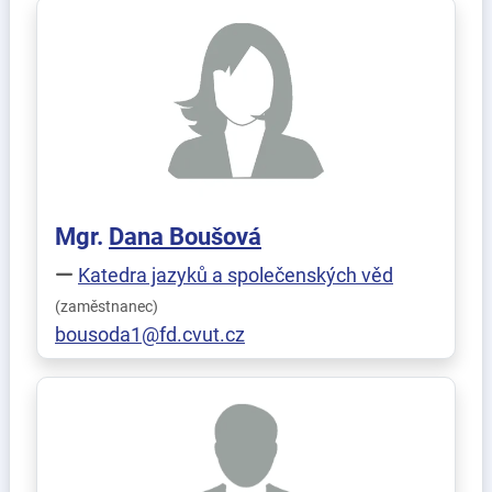
Mgr.
Dana
Boušová
Katedra jazyků a společenských věd
(zaměstnanec)
bousoda1@fd.cvut.cz