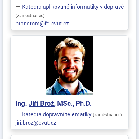
Katedra aplikované informatiky v dopravě
(zaměstnanec)
brandtom@fd.cvut.cz
Ing.
Jiří
Brož
, MSc., Ph.D.
Katedra dopravní telematiky
(zaměstnanec)
jiri.broz@cvut.cz