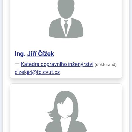
Ing.
Jiří
Čížek
Katedra dopravního inženýrství
(doktorand)
cizekji4@fd.cvut.cz