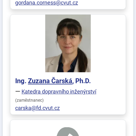
gordana.corness@cvut.cz
Ing.
Zuzana
Čarská
, Ph.D.
Katedra dopravního inženýrství
(zaměstnanec)
carska@fd.cvut.cz