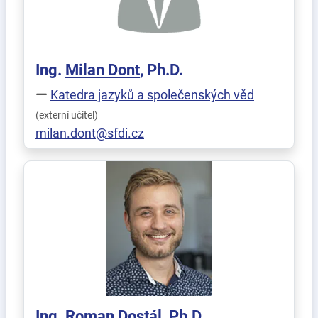
Ing.
Milan
Dont
, Ph.D.
Katedra jazyků a společenských věd
(externí učitel)
milan.dont@sfdi.cz
Ing.
Roman
Dostál
, Ph.D.