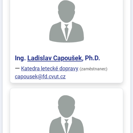
Ing.
Ladislav
Capoušek
, Ph.D.
Katedra letecké dopravy
(zaměstnanec)
capousek@fd.cvut.cz