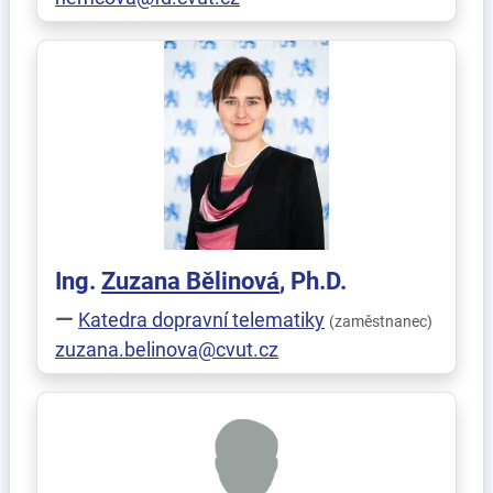
Ing.
Zuzana
Bělinová
, Ph.D.
Katedra dopravní telematiky
(zaměstnanec)
zuzana.belinova@cvut.cz