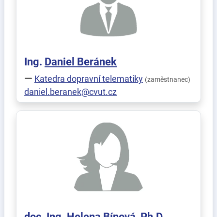
Ing.
Daniel
Beránek
Katedra dopravní telematiky
(zaměstnanec)
daniel.beranek@cvut.cz
doc. Ing.
Helena
Bínová
, Ph.D.