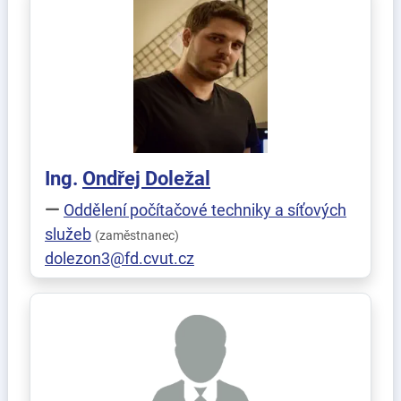
Ing.
Ondřej
Doležal
Oddělení počítačové techniky a síťových
služeb
(zaměstnanec)
dolezon3@fd.cvut.cz