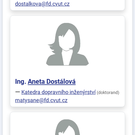
dostalkova@fd.cvut.cz
Ing.
Aneta
Dostálová
Katedra dopravního inženýrství
(doktorand)
matysane@fd.cvut.cz