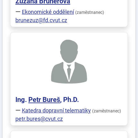
Zuzana
Brunerová
Ekonomické oddělení
(zaměstnanec)
brunezuz@fd.cvut.cz
Ing.
Petr
Bureš
, Ph.D.
Katedra dopravní telematiky
(zaměstnanec)
petr.bures@cvut.cz