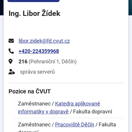
Ing. Libor Žídek
libor.zidek@fd.cvut.cz
+420-224359968
216
(Pohraniční 1, Děčín)
správa serverů
Pozice na ČVUT
Zaměstnanec /
Katedra aplikované
informatiky v dopravě
/ Fakulta dopravní
Zaměstnanec /
Pracoviště Děčín
/ Fakulta