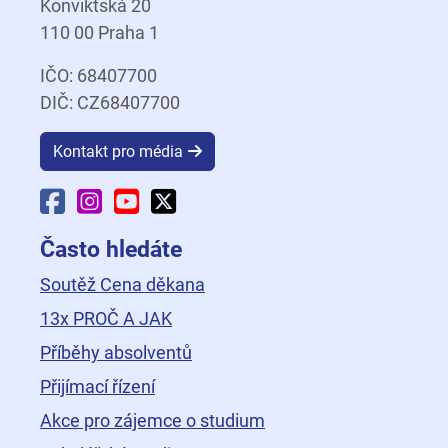
Konviktská 20
110 00 Praha 1
IČO: 68407700
DIČ: CZ68407700
Kontakt pro média
Facebook Fakulty dopravní
Instagram Fakulty dopravní
YouTube Fakulty dopravní
X Fakulty dopravní
Často hledáte
Soutěž Cena děkana
13x PROČ A JAK
Příběhy absolventů
Přijímací řízení
Akce pro zájemce o studium