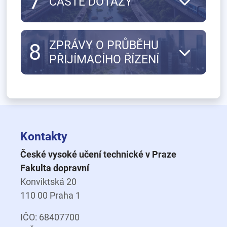
7
ČASTÉ DOTAZY
ZPRÁVY O PRŮBĚHU
8
PŘIJÍMACÍHO ŘÍZENÍ
Kontakty
České vysoké učení technické v Praze
Fakulta dopravní
Konviktská 20
110 00 Praha 1
IČO: 68407700