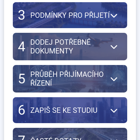
3
PODMÍNKY PRO PŘIJETÍ
DODEJ POTŘEBNÉ
4
DOKUMENTY
PRŮBĚH PŘIJÍMACÍHO
5
ŘÍZENÍ
6
ZAPIŠ SE KE STUDIU