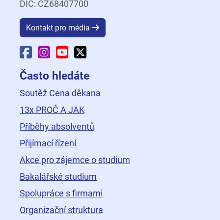
DIČ: CZ68407700
Kontakt pro média
Facebook Fakulty dopravní
Instagram Fakulty dopravní
YouTube Fakulty dopravní
X Fakulty dopravní
Často hledáte
Soutěž Cena děkana
13x PROČ A JAK
Příběhy absolventů
Přijímací řízení
Akce pro zájemce o studium
Bakalářské studium
Spolupráce s firmami
Organizační struktura