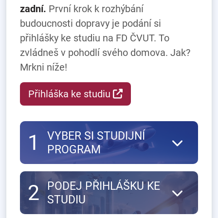
zadní.
První krok k rozhýbání
budoucnosti dopravy je podání si
přihlášky ke studiu na FD ČVUT. To
zvládneš v pohodlí svého domova. Jak?
Mrkni níže!
Přihláška ke studiu
VYBER SI STUDIJNÍ
1
PROGRAM
PODEJ PŘIHLÁŠKU KE
2
STUDIU