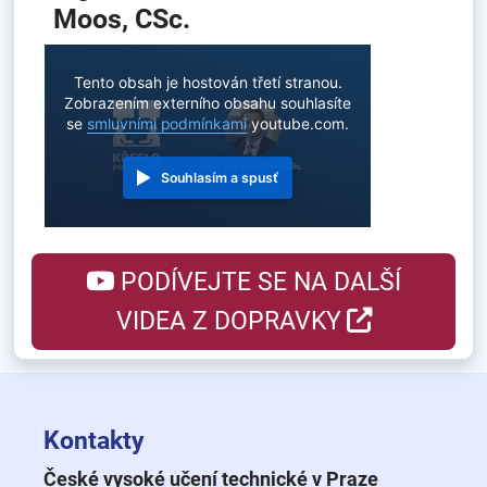
Moos, CSc.
Tento obsah je hostován třetí stranou.
Zobrazením externího obsahu souhlasíte
se
smluvními podmínkami
youtube.com.
Souhlasím a spusť
PODÍVEJTE SE NA DALŠÍ
VIDEA Z DOPRAVKY
Kontakty
České vysoké učení technické v Praze