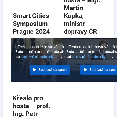
hosta – Mgr.
Martin
Smart Cities
Kupka,
Symposium
ministr
Prague 2024
dopravy ČR
Tento obsah je hostován třetí stranou.
Tento obsah je hostován třet
Zobrazením externího obsahu souhlasíte
Zobrazením externího obsahu
se
smluvními podmínkami
youtube.com.
se
smluvními podmínkami
you
Souhlasím a spusť
Souhlasím a spus
Křeslo pro
hosta – prof.
Ing. Petr