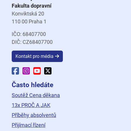
Fakulta dopravní
Konviktská 20
110 00 Praha 1
IČO: 68407700
DIČ: CZ68407700
Kontakt pro média
Facebook Fakulty dopravní
Instagram Fakulty dopravní
YouTube Fakulty dopravní
X Fakulty dopravní
Často hledáte
Soutěž Cena děkana
13x PROČ A JAK
Příběhy absolventů
Přijímací řízení