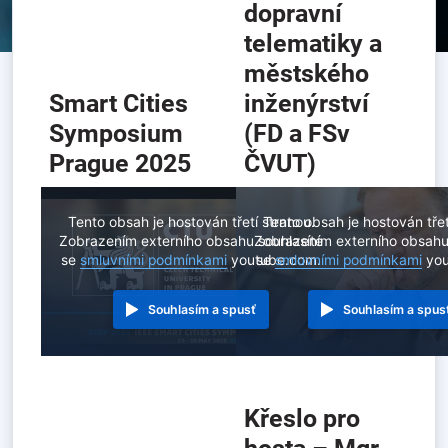
dopravní
telematiky a
městského
Smart Cities
inženýrství
Symposium
(FD a FSv
Prague 2025
ČVUT)
Tento obsah je hostován třetí stranou.
Tento obsah je hostován třet
Zobrazením externího obsahu souhlasíte
Zobrazením externího obsahu
se
smluvními podmínkami
youtube.com.
se
smluvními podmínkami
you
Souhlasím a spusť
Souhlasím a spus
Křeslo pro