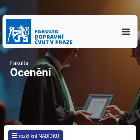
Fakulta
Ocenění
rozklikni NABÍDKU