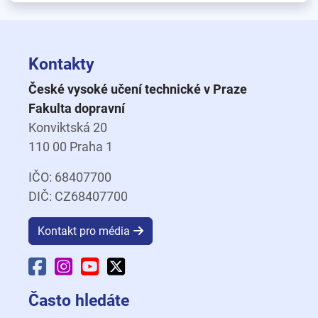
Kontakty
České vysoké učení technické v Praze
Fakulta dopravní
Konviktská 20
110 00 Praha 1
IČO: 68407700
DIČ: CZ68407700
Kontakt pro média
Facebook Fakulty dopravní
Instagram Fakulty dopravní
YouTube Fakulty dopravní
X Fakulty dopravní
Často hledáte