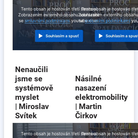
Tento obsah je hostován třetí stranou.
Tento obsah je hostován třet
Zobrazením externího obsahu souhlasíte
Zobrazením externího obsahu
se
smluvními podmínkami
youtube.com.
se
smluvními podmínkami
you
Souhlasím a spusť
Souhlasím a spus
Nenaučili
jsme se
Násilné
systémově
nasazení
myslet
elektromobility
| Miroslav
| Martin
Svítek
Čirkov
Tento obsah je hostován třetí stranou.
Tento obsah je hostován třet