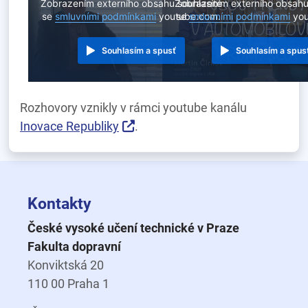
Zobrazením externího obsahu souhlasíte
Zobrazením externího obsahu
se
smluvními podmínkami
youtube.com.
se
smluvními podmínkami
you
Souhlasím a spusť
Souhlasím a spus
Rozhovory vznikly v rámci youtube kanálu
Inovace Republiky
.
Kontakty
České vysoké učení technické v Praze
Fakulta dopravní
Konviktská 20
110 00 Praha 1