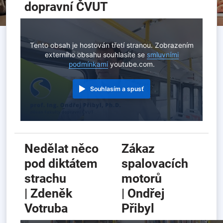
dopravní ČVUT
Tento obsah je hostován třetí stranou. Zobrazením
externího obsahu souhlasíte se
smluvními
podmínkami
youtube.com.
Souhlasím a spusť
Nedělat něco
Zákaz
pod diktátem
spalovacích
strachu
motorů
| Zdeněk
| Ondřej
Votruba
Přibyl