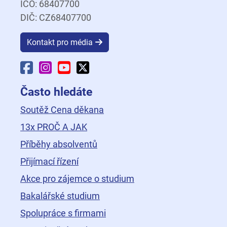
IČO: 68407700
DIČ: CZ68407700
Kontakt pro média
Facebook Fakulty dopravní
Instagram Fakulty dopravní
YouTube Fakulty dopravní
X Fakulty dopravní
Často hledáte
Soutěž Cena děkana
13x PROČ A JAK
Příběhy absolventů
Přijímací řízení
Akce pro zájemce o studium
Bakalářské studium
Spolupráce s firmami