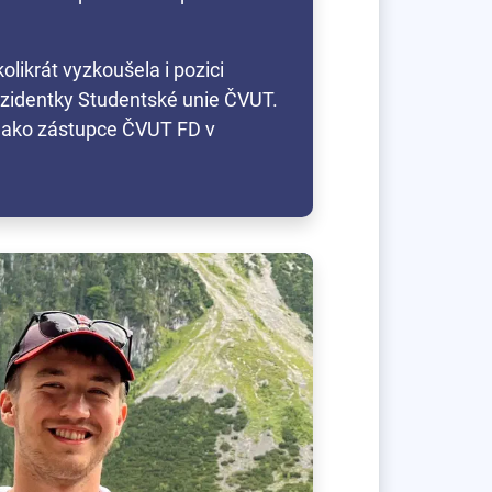
likrát vyzkoušela i pozici
ezidentky Studentské unie ČVUT.
k jako zástupce ČVUT FD v