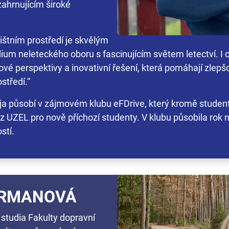
ahrnujícím široké
ištním prostředí je skvělým
dium neleteckého oboru s fascinujícím světem letectví. I o
í nové perspektivy a inovativní řešení, která pomáhají zlep
středí.“
ája působí v zájmovém klubu eFDrive, který kromě student
 UZEL pro nově příchozí studenty. V klubu působila rok n
stí.
JIRMANOVÁ
studia Fakulty dopravní