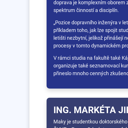
doprava je komplexním oborem z
spektrum činností a disciplín.
„Pozice dopravního inženýra v let
příkladem toho, jak lze spojit stu
letišti nezbytní, jelikož přinášej
procesy v tomto dynamickém pro
V rámci studia na fakultě také K
organizuje také seznamovací kurz
přineslo mnoho cenných zkušeno
ING. MARKÉTA 
Maky je studentkou doktorského 