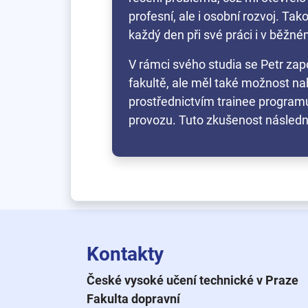
profesní, ale i osobní rozvoj. T
každý den při své práci i v běžné
V rámci svého studia se Petr zap
fakultě, ale měl také možnost n
prostřednictvím trainee programu
provozu. Tuto zkušenost následně r
Kontakty
České vysoké učení technické v Praze
Fakulta dopravní