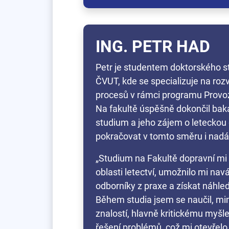
ING. PETR HAD
Petr je studentem doktorského s
ČVUT, kde se specializuje na rozvo
procesů v rámci programu Provoz 
Na fakultě úspěšně dokončil bak
studium a jeho zájem o leteckou
pokračovat v tomto směru i nadá
„Studium na Fakultě dopravní mi 
oblasti letectví, umožnilo mi nav
odborníky z praxe a získat náhle
Během studia jsem se naučil, mi
znalostí, hlavně kritickému myšle
řešení problémů, což mi otevřel