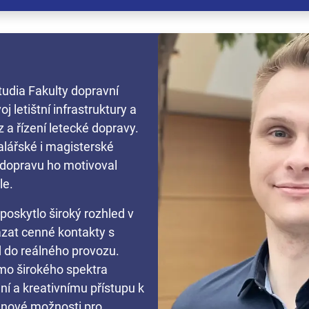
tudia Fakulty dopravní
j letištní infrastruktury a
a řízení letecké dopravy.
alářské i magisterské
 dopravu ho motivoval
le.
poskytlo široký rozhled v
ázat cenné kontakty s
d do reálného provozu.
mo širokého spektra
ní a kreativnímu přístupu k
o nové možnosti pro