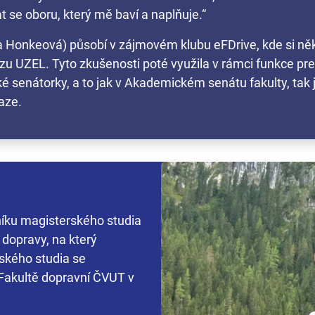
t se oboru, který mě baví a naplňuje.“
a Honkeová) působí v zájmovém klubu eFDrive, kde si něko
u UZEL. Tyto zkušenosti poté využila v rámci funkce pr
ké senátorky, a to jak v Akademickém senátu fakulty, ta
aze.
íku magisterského studia
 dopravy, na který
ského studia se
 Fakultě dopravní ČVUT v