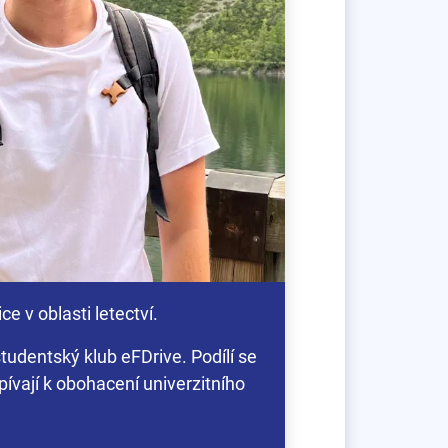
e v oblasti letectví.
tudentský klub eFDrive. Podílí se
spívají k obohacení univerzitního