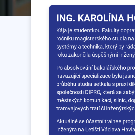
ING. KAROLÍNA 
Kája je studentkou Fakulty dop
ročníku magisterského studia na
systémy a technika, který by rád
roku zakončila úspěšnými inžený
Po absolvování bakalářského pr
navazující specializace byla jasno
průběhu studia setkala s praxí dík
společnosti DIPRO, která se zab
městských komunikací, silnic, do
tramvajových tratí či inženýrských
Aktuálně se účastní trainee pro
inženýra na Letišti Václava Havla