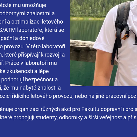
rotože mu umožňuje
s odbornými znalostmi a
ní a optimalizaci letového
/ATM laboratoře, která se
igační a dohledové
 provozu. V této laboratoři
 které přispívají k rozvoji a
í. Práce v laboratoři mu
ké zkušenosti a lépe
 podporují bezpečnost a
í, že mu nabyté znalosti a
ici řídícího letového provozu, nebo na jiné pracovní pozic
nuje organizaci různých akcí pro Fakultu dopravní i pro s
 které propojují studenty, odborníky a širší veřejnost a při