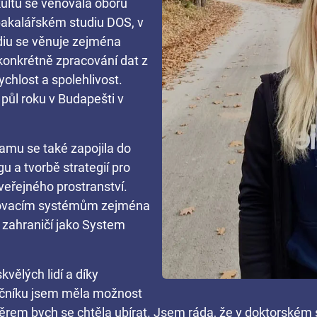
ultu se věnovala oboru
bakalářském studiu DOS, v
iu se věnuje zejména
konkrétně zpracování dat z
chlost a spolehlivost.
půl roku v Budapešti v
mu se také zapojila do
u a tvorbě strategií pro
veřejného prostranství.
ečovacím systémům zejména
 zahraničí jako System
vělých lidí a díky
ročníku jsem měla možnost
rem bych se chtěla ubírat. Jsem ráda, že v doktorském 