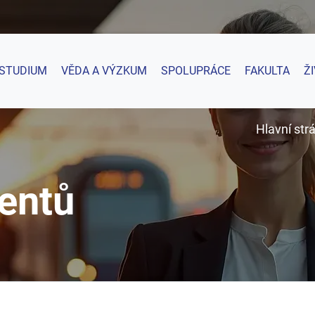
STUDIUM
VĚDA A VÝZKUM
SPOLUPRÁCE
FAKULTA
Ž
Hlavní str
entů