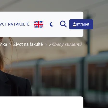
Intranet
IVOT NA FAKULTĚ
English version of web page
ánka
Život na fakultě
Příběhy studentů