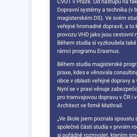
ČVUT v Praze. Od nástupu na fak
Dopravní systémy a technika (v 
magisterském DS). Ve svém stud
veřejné hromadné dopravě, a to 
provozu VHD jako jsou cestovní ry
Během studia si vyzkoušela také 
rámci programu Erasmus.
Během studia magisterské progra
praxe, kdes e věnovala consulting
obce v oblasti veřejné dopravy a 
Nyní se v praxi věnuje zabezp
pro tramvajovou dopravu v ČR i v
Architect ve firmě Mathrail.
„Ve škole jsem poznala spoustu sk
společné části studia v prvním 
si pořádně rozmyslet, kterým smě