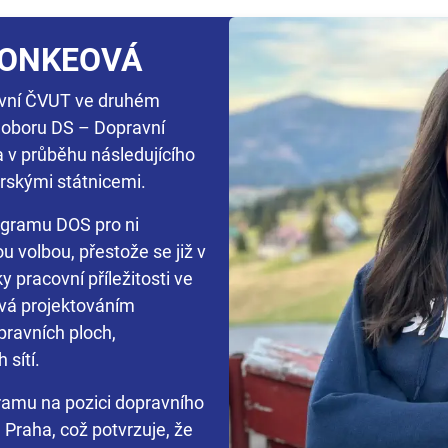
HONKEOVÁ
ravní ČVUT ve druhém
 oboru DS – Dopravní
a v průběhu následujícího
rskými státnicemi.
ogramu DOS pro ni
u volbou, přestože se již v
y pracovní příležitosti ve
ývá projektováním
pravních ploch,
 sítí.
gramu na pozici dopravního
 Praha, což potvrzuje, že