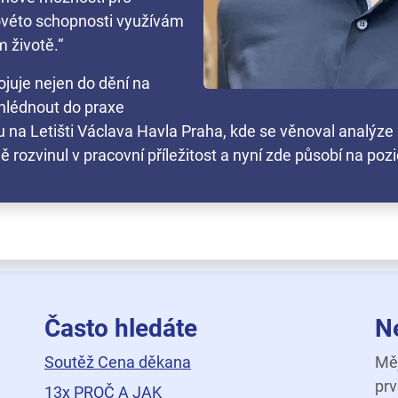
akovéto schopnosti využívám
m životě.“
ojuje nejen do dění na
ahlédnout do praxe
 na Letišti Václava Havla Praha, kde se věnoval analýze 
ozvinul v pracovní příležitost a nyní zde působí na pozici
Často hledáte
N
Soutěž Cena děkana
Měj
prv
13x PROČ A JAK