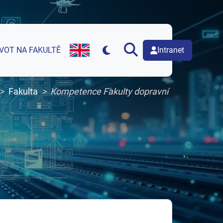
Intranet
IVOT NA FAKULTĚ
English version of web page
Fakulta
Kompetence Fakulty dopravní