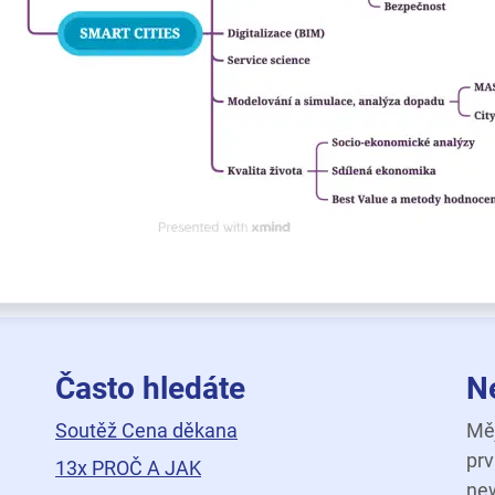
Často hledáte
N
Soutěž Cena děkana
Měj
prv
13x PROČ A JAK
new