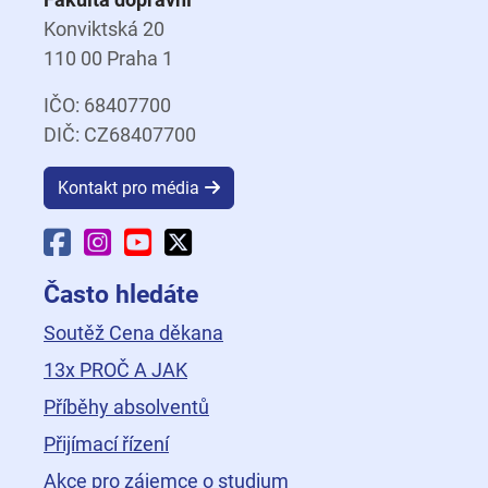
Konviktská 20
110 00 Praha 1
IČO: 68407700
DIČ: CZ68407700
Kontakt pro média
Facebook Fakulty dopravní
Instagram Fakulty dopravní
YouTube Fakulty dopravní
X Fakulty dopravní
Často hledáte
Soutěž Cena děkana
13x PROČ A JAK
Příběhy absolventů
Přijímací řízení
Akce pro zájemce o studium