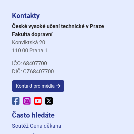
Kontakty
České vysoké učení technické v Praze
Fakulta dopravní
Konviktská 20
110 00 Praha 1
IČO: 68407700
DIČ: CZ68407700
Kontakt pro média
Facebook Fakulty dopravní
Instagram Fakulty dopravní
YouTube Fakulty dopravní
X Fakulty dopravní
Často hledáte
Soutěž Cena děkana