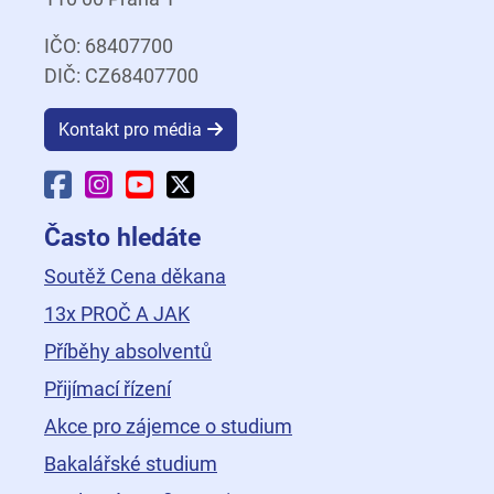
IČO: 68407700
DIČ: CZ68407700
Kontakt pro média
Facebook Fakulty dopravní
Instagram Fakulty dopravní
YouTube Fakulty dopravní
X Fakulty dopravní
Často hledáte
Soutěž Cena děkana
13x PROČ A JAK
Příběhy absolventů
Přijímací řízení
Akce pro zájemce o studium
Bakalářské studium