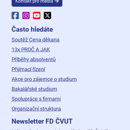
Kontakt pro média
Facebook Fakulty dopravní
Instagram Fakulty dopravní
YouTube Fakulty dopravní
X Fakulty dopravní
Často hledáte
Soutěž Cena děkana
13x PROČ A JAK
Příběhy absolventů
Přijímací řízení
Akce pro zájemce o studium
Bakalářské studium
Spolupráce s firmami
Organizační struktura
Newsletter FD ČVUT