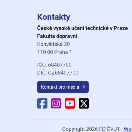
Kontakty
České vysoké učení technické v Praze
Fakulta dopravní
Konviktská 20
110 00 Praha 1
IČO: 68407700
DIČ: CZ68407700
Kontakt pro média
Facebook Fakulty dopravní
Instagram Fakulty dopravní
YouTube Fakulty doprav
X Fakulty dopravní
Copyright 2026 FD ČVUT
|
We