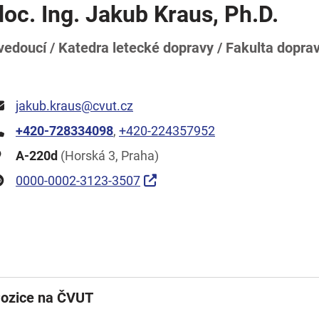
doc. Ing. Jakub Kraus, Ph.D.
vedoucí / Katedra letecké dopravy / Fakulta doprav
jakub.kraus@cvut.cz
+420-728334098
,
+420-224357952
A-220d
(Horská 3, Praha)
0000-0002-3123-3507
ozice na ČVUT