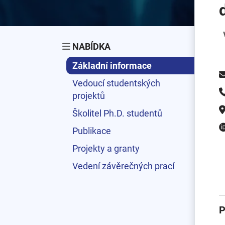
NABÍDKA
Základní informace
Vedoucí studentských
projektů
Školitel Ph.D. studentů
Publikace
Projekty a granty
Vedení závěrečných prací
P