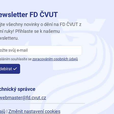
ewsletter FD ČVUT
te všechny novinky o dění na FD ČVUT z
ní ruky! Přihlaste se k našemu
sletteru.
sláním souhlasíte se
zpracováním osobních údajů
debírat
chnický správce
webmaster@fd.cvut.cz
ajů
|
Změnit nastavení cookies