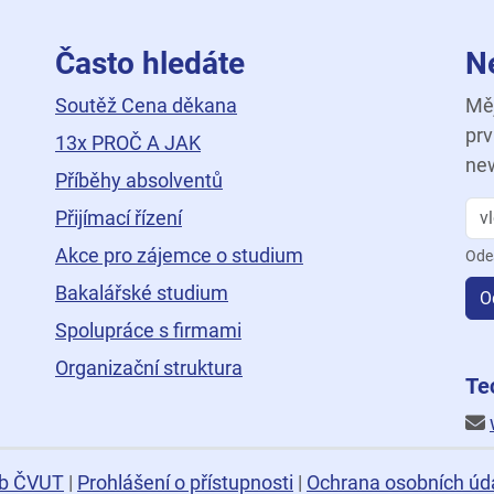
Často hledáte
N
Soutěž Cena děkana
Měj
prv
13x PROČ A JAK
new
Příběhy absolventů
Přijímací řízení
Akce pro zájemce o studium
Ode
Bakalářské studium
O
Spolupráce s firmami
Organizační struktura
ní
Te
b ČVUT
|
Prohlášení o přístupnosti
|
Ochrana osobních úd