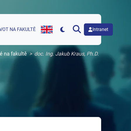
Intranet
IVOT NA FAKULTĚ
English version of web page
é na fakultě
doc. Ing. Jakub Kraus, Ph.D.