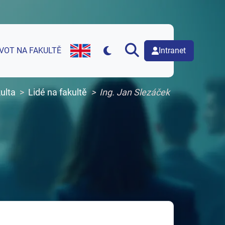
Intranet
IVOT NA FAKULTĚ
English version of web page
ulta
Lidé na fakultě
Ing. Jan Slezáček