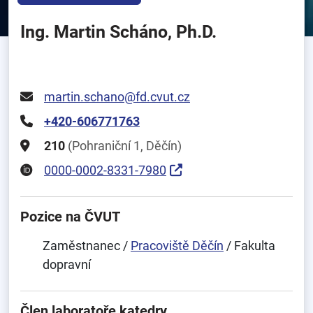
Ing. Martin Scháno, Ph.D.
martin.schano@fd.cvut.cz
+420-606771763
210
(Pohraniční 1, Děčín)
0000-0002-8331-7980
Pozice na ČVUT
Zaměstnanec /
Pracoviště Děčín
/ Fakulta
dopravní
Člen laboratoře katedry