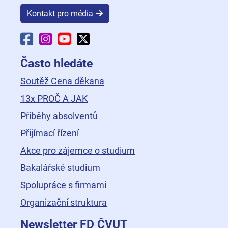
Kontakt pro média
Facebook Fakulty dopravní
Instagram Fakulty dopravní
YouTube Fakulty dopravní
X Fakulty dopravní
Často hledáte
Soutěž Cena děkana
13x PROČ A JAK
Příběhy absolventů
Přijímací řízení
Akce pro zájemce o studium
Bakalářské studium
Spolupráce s firmami
Organizační struktura
Newsletter FD ČVUT