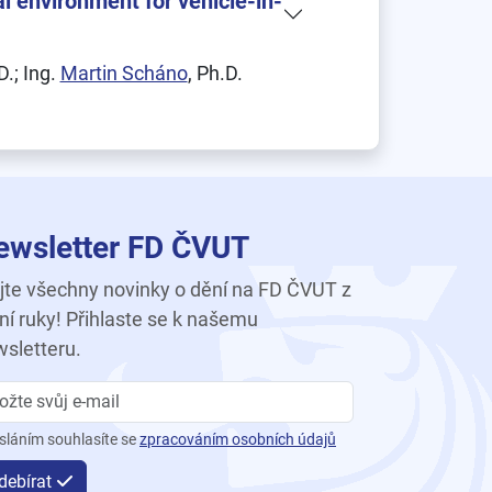
l environment for vehicle-in-
D.; Ing.
Martin Scháno
, Ph.D.
ewsletter FD ČVUT
te všechny novinky o dění na FD ČVUT z
ní ruky! Přihlaste se k našemu
sletteru.
sláním souhlasíte se
zpracováním osobních údajů
debírat