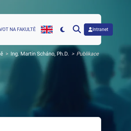
Intranet
IVOT NA FAKULTĚ
English version of web page
tě
Ing. Martin Scháno, Ph.D.
Publikace