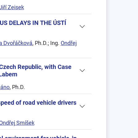
Jiří Zeisek
US DELAYS IN THE ÚSTÍ
a Dvořáčková
, Ph.D.; Ing.
Ondřej
e Czech Republic, with Case
d Labem
háno
, Ph.D.
speed of road vehicle drivers
Ondřej Smíšek