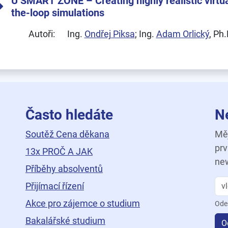
U SMART ZONE – Creating highly realistic virtua
the-loop simulations
Autoři:
Ing.
Ondřej Piksa
; Ing.
Adam Orlický
, Ph.
Často hledáte
N
Soutěž Cena děkana
Měj
prv
13x PROČ A JAK
new
Příběhy absolventů
Přijímací řízení
Akce pro zájemce o studium
Ode
Bakalářské studium
O