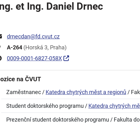
Ing. et Ing. Daniel Drnec
drnecdan@fd.cvut.cz
A-264
(Horská 3, Praha)
0009-0001-6827-058X
ozice na ČVUT
Zaměstnanec /
Katedra chytrých měst a regionů
/ Fak
Student doktorského programu /
Katedra chytrých mě
Prezenční student doktorského programu / Fakulta do