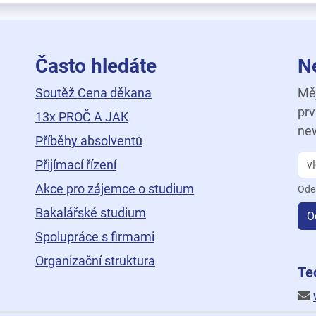
Často hledáte
N
Soutěž Cena děkana
Měj
prv
13x PROČ A JAK
new
Příběhy absolventů
Přijímací řízení
Akce pro zájemce o studium
Ode
Bakalářské studium
O
Spolupráce s firmami
Organizační struktura
ní
Te