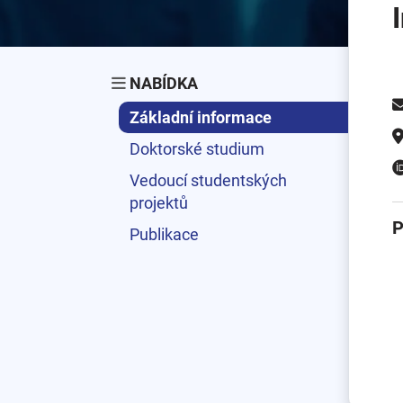
NABÍDKA
Základní informace
Doktorské studium
Vedoucí studentských
projektů
P
Publikace