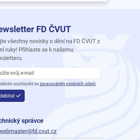
ewsletter FD ČVUT
te všechny novinky o dění na FD ČVUT z
ní ruky! Přihlaste se k našemu
sletteru.
sláním souhlasíte se
zpracováním osobních údajů
debírat
chnický správce
webmaster@fd.cvut.cz