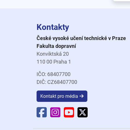
Kontakty
České vysoké učení technické v Praze
Fakulta dopravní
Konviktská 20
110 00 Praha 1
IČO: 68407700
DIČ: CZ68407700
Kontakt pro média
Facebook Fakulty dopravní
Instagram Fakulty dopravní
YouTube Fakulty doprav
X Fakulty dopravní