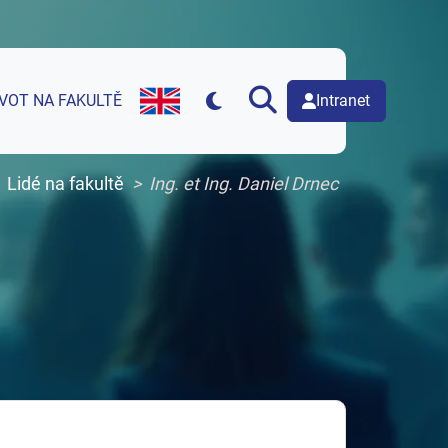
Intranet
IVOT NA FAKULTĚ
English version of web page
Lidé na fakultě
Ing. et Ing. Daniel Drnec