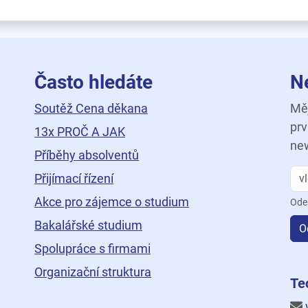
Často hledáte
N
Soutěž Cena děkana
Měj
prv
13x PROČ A JAK
new
Příběhy absolventů
Přijímací řízení
Akce pro zájemce o studium
Ode
Bakalářské studium
O
Spolupráce s firmami
Organizační struktura
ní
Te