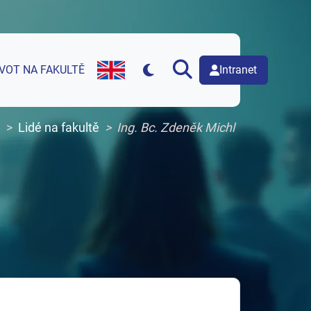
Intranet
IVOT NA FAKULTĚ
English version of web page
a
Lidé na fakultě
Ing. Bc. Zdeněk Michl