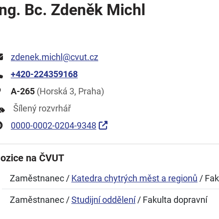
Ing. Bc. Zdeněk Michl
zdenek.michl@cvut.cz
+420-224359168
A-265
(Horská 3, Praha)
Šílený rozvrhář
0000-0002-0204-9348
ozice na ČVUT
Zaměstnanec /
Katedra chytrých měst a regionů
/ Fak
Zaměstnanec /
Studijní oddělení
/ Fakulta dopravní