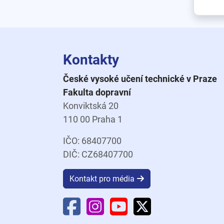
Kontakty
České vysoké učení technické v Praze
Fakulta dopravní
Konviktská 20
110 00 Praha 1
IČO: 68407700
DIČ: CZ68407700
Kontakt pro média
Facebook Fakulty dopravní
Instagram Fakulty dopravní
YouTube Fakulty doprav
X Fakulty dopravní