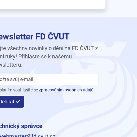
ewsletter FD ČVUT
te všechny novinky o dění na FD ČVUT z
ní ruky! Přihlaste se k našemu
sletteru.
sláním souhlasíte se
zpracováním osobních údajů
debírat
chnický správce
webmaster@fd.cvut.cz