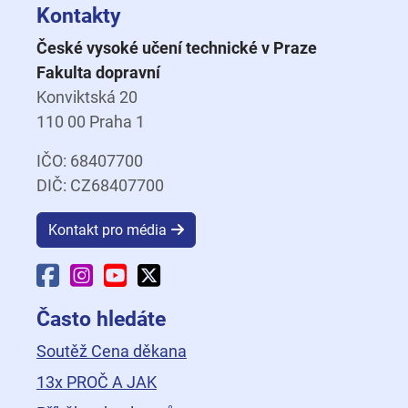
Kontakty
České vysoké učení technické v Praze
Fakulta dopravní
Konviktská 20
110 00 Praha 1
IČO: 68407700
DIČ: CZ68407700
Kontakt pro média
Facebook Fakulty dopravní
Instagram Fakulty dopravní
YouTube Fakulty dopravní
X Fakulty dopravní
Často hledáte
Soutěž Cena děkana
13x PROČ A JAK