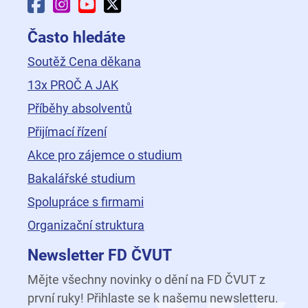
Facebook Fakulty dopravní
Instagram Fakulty dopravní
YouTube Fakulty dopravní
X Fakulty dopravní
Často hledáte
Soutěž Cena děkana
13x PROČ A JAK
Příběhy absolventů
Přijímací řízení
Akce pro zájemce o studium
Bakalářské studium
Spolupráce s firmami
Organizační struktura
Newsletter FD ČVUT
Mějte všechny novinky o dění na FD ČVUT z
první ruky! Přihlaste se k našemu newsletteru.