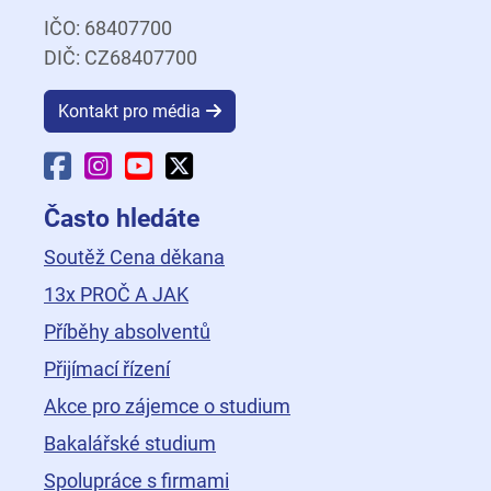
IČO: 68407700
DIČ: CZ68407700
Kontakt pro média
Facebook Fakulty dopravní
Instagram Fakulty dopravní
YouTube Fakulty dopravní
X Fakulty dopravní
Často hledáte
Soutěž Cena děkana
13x PROČ A JAK
Příběhy absolventů
Přijímací řízení
Akce pro zájemce o studium
Bakalářské studium
Spolupráce s firmami