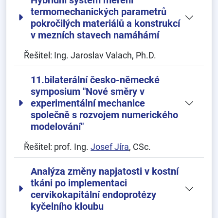
Hybridní systém měření
termomechanických parametrů
pokročilých materiálů a konstrukcí
v mezních stavech namáhámí
Řešitel:
Ing. Jaroslav Valach, Ph.D.
11.bilaterální česko-německé
symposium "Nové směry v
experimentální mechanice
společně s rozvojem numerického
modelování"
Řešitel:
prof. Ing.
Josef Jíra
, CSc.
Analýza změny napjatosti v kostní
tkáni po implementaci
cervikokapitální endoprotézy
kyčelního kloubu