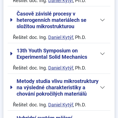
Řešitel:
doc. Ing.
Daniel Kytýř
, Ph.D.
Časově závislé procesy v
heterogenních materiálech se
složitou mikrostrukturou
Řešitel:
doc. Ing.
Daniel Kytýř
, Ph.D.
13th Youth Symposium on
Experimental Solid Mechanics
Řešitel:
doc. Ing.
Daniel Kytýř
, Ph.D.
Metody studia vlivu mikrostruktury
na výsledné charakteristiky a
chování pokročilých materiálů
Řešitel:
doc. Ing.
Daniel Kytýř
, Ph.D.