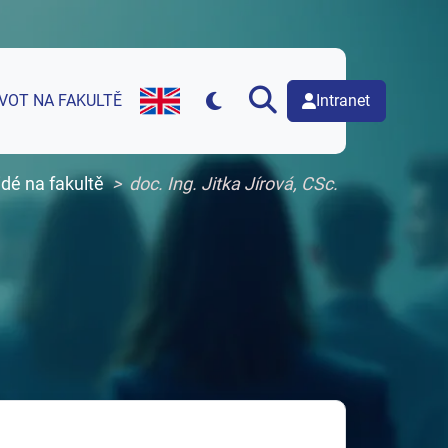
Intranet
IVOT NA FAKULTĚ
English version of web page
idé na fakultě
doc. Ing. Jitka Jírová, CSc.