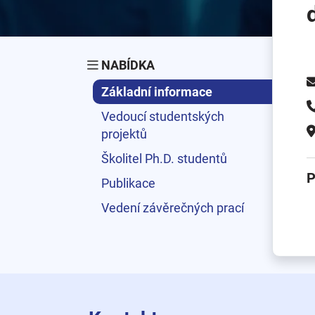
NABÍDKA
Základní informace
Vedoucí studentských
projektů
Školitel Ph.D. studentů
P
Publikace
Vedení závěrečných prací