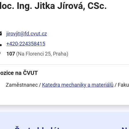
doc. Ing. Jitka Jírová, CSc.
jirovjit@fd.cvut.cz
+420-224358415
107
(Na Florenci 25, Praha)
ozice na ČVUT
Zaměstnanec /
Katedra mechaniky a materiálů
/ Faku