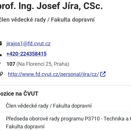
prof. Ing. Josef Jíra, CSc.
člen vědecké rady / Fakulta dopravní
jirajos1@fd.cvut.cz
+420-224358415
107
(Na Florenci 25, Praha)
http://www.fd.cvut.cz/personal/jira/cz/
ozice na ČVUT
Člen vědecké rady / Fakulta dopravní
Předseda oborové rady programu P3710 - Technika a t
Fakulta dopravní