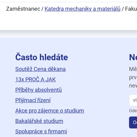
Zaměstnanec /
Katedra mechaniky a materiálů
/ Faku
Často hledáte
N
Soutěž Cena děkana
Měj
prv
13x PROČ A JAK
new
Příběhy absolventů
Přijímací řízení
Akce pro zájemce o studium
Ode
Bakalářské studium
O
Spolupráce s firmami