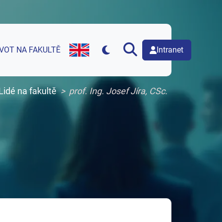
Intranet
IVOT NA FAKULTĚ
English version of web page
Lidé na fakultě
prof. Ing. Josef Jíra, CSc.