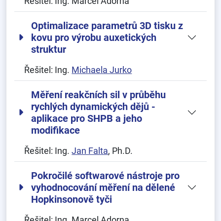
Řešitel:
Ing. Marcel Adorna
Optimalizace parametrů 3D tisku z
kovu pro výrobu auxetických
struktur
Řešitel:
Ing.
Michaela Jurko
Měření reakčních sil v průběhu
rychlých dynamických dějů -
aplikace pro SHPB a jeho
modifikace
Řešitel:
Ing.
Jan Falta
, Ph.D.
Pokročilé softwarové nástroje pro
vyhodnocování měření na dělené
Hopkinsonově tyči
Řešitel:
Ing. Marcel Adorna