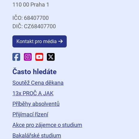
110 00 Praha 1
IČO: 68407700
DIČ: CZ68407700
Kontakt pro média
Facebook Fakulty dopravní
Instagram Fakulty dopravní
YouTube Fakulty dopravní
X Fakulty dopravní
Často hledáte
Soutěž Cena děkana
13x PROČ A JAK
Příběhy absolventů
Přijímací řízení
Akce pro zájemce o studium
Bakalářské studium