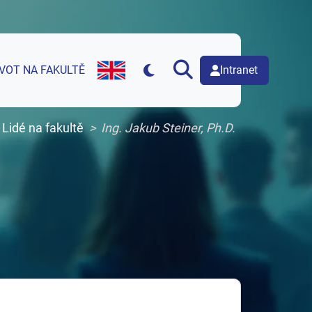
Intranet
IVOT NA FAKULTĚ
English version of web page
Lidé na fakultě
Ing. Jakub Steiner, Ph.D.