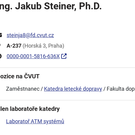
Ing. Jakub Steiner, Ph.D.
steinja8@fd.cvut.cz
A-237
(Horská 3, Praha)
0000-0001-5816-636X
ozice na ČVUT
Zaměstnanec /
Katedra letecké dopravy
/ Fakulta dop
len laboratoře katedry
Laboratoř ATM systémů