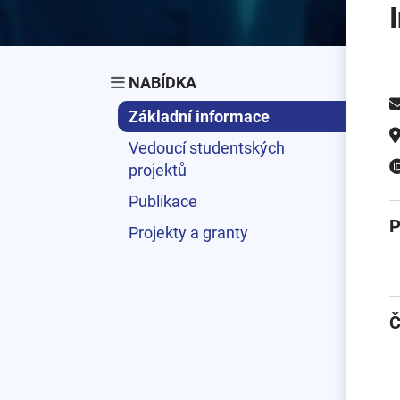
NABÍDKA
Základní informace
Vedoucí studentských
projektů
Publikace
P
Projekty a granty
Č