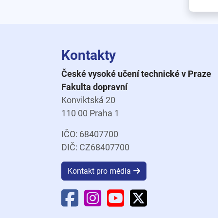
Kontakty
České vysoké učení technické v Praze
Fakulta dopravní
Konviktská 20
110 00 Praha 1
IČO: 68407700
DIČ: CZ68407700
Kontakt pro média
Facebook Fakulty dopravní
Instagram Fakulty dopravní
YouTube Fakulty doprav
X Fakulty dopravní