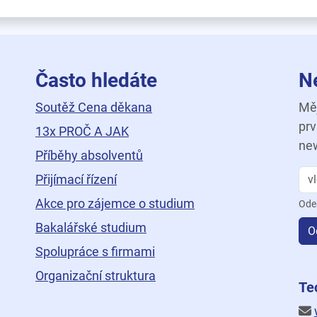
Často hledáte
N
Soutěž Cena děkana
Měj
prv
13x PROČ A JAK
new
Příběhy absolventů
Přijímací řízení
Akce pro zájemce o studium
Ode
Bakalářské studium
O
Spolupráce s firmami
Organizační struktura
ní
Te