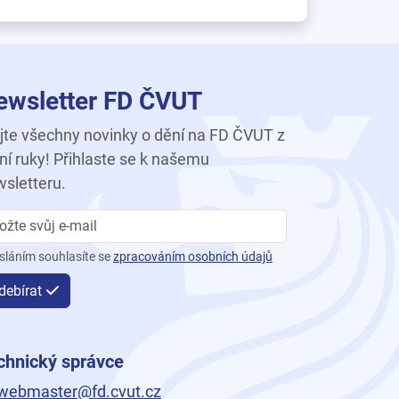
ewsletter FD ČVUT
te všechny novinky o dění na FD ČVUT z
ní ruky! Přihlaste se k našemu
sletteru.
sláním souhlasíte se
zpracováním osobních údajů
debírat
chnický správce
webmaster@fd.cvut.cz