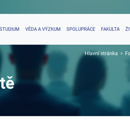
STUDIUM
VĚDA A VÝZKUM
SPOLUPRÁCE
FAKULTA
Ž
Hlavní stránka
Fa
tě