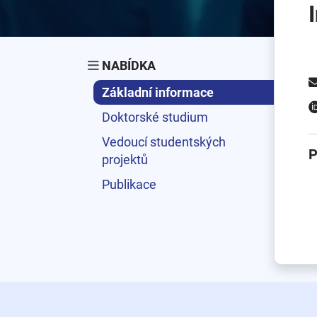
NABÍDKA
Základní informace
Doktorské studium
Vedoucí studentských
P
projektů
Publikace