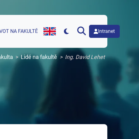
Intranet
IVOT NA FAKULTĚ
English version of web page
kulta
Lidé na fakultě
Ing. David Lehet