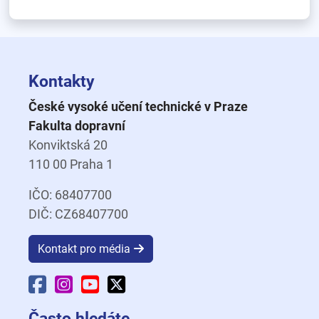
Kontakty
České vysoké učení technické v Praze
Fakulta dopravní
Konviktská 20
110 00 Praha 1
IČO: 68407700
DIČ: CZ68407700
Kontakt pro média
Facebook Fakulty dopravní
Instagram Fakulty dopravní
YouTube Fakulty dopravní
X Fakulty dopravní
Často hledáte