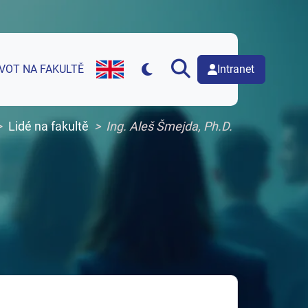
Intranet
IVOT NA FAKULTĚ
English version of web page
Lidé na fakultě
Ing. Aleš Šmejda, Ph.D.