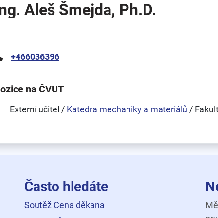
Ing. Aleš Šmejda, Ph.D.
+466036396
ozice na ČVUT
Externí učitel /
Katedra mechaniky a materiálů
/ Fakul
Často hledáte
N
Soutěž Cena děkana
Měj