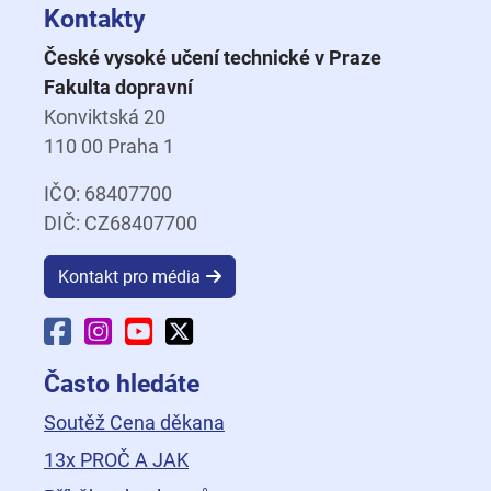
Kontakty
České vysoké učení technické v Praze
Fakulta dopravní
Konviktská 20
110 00 Praha 1
IČO: 68407700
DIČ: CZ68407700
Kontakt pro média
Facebook Fakulty dopravní
Instagram Fakulty dopravní
YouTube Fakulty dopravní
X Fakulty dopravní
Často hledáte
Soutěž Cena děkana
13x PROČ A JAK