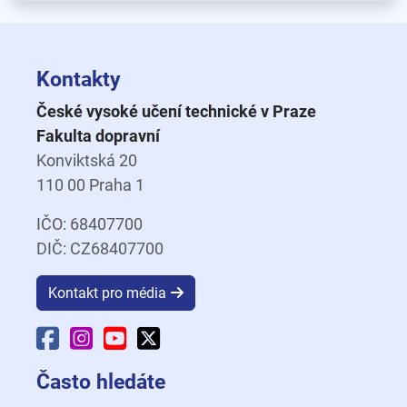
Kontakty
České vysoké učení technické v Praze
Fakulta dopravní
Konviktská 20
110 00 Praha 1
IČO: 68407700
DIČ: CZ68407700
Kontakt pro média
Facebook Fakulty dopravní
Instagram Fakulty dopravní
YouTube Fakulty dopravní
X Fakulty dopravní
Často hledáte