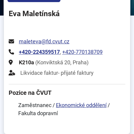
Eva Maletínská
maleteva@fd.cvut.cz
+420-224359517
,
+420-770138709
K210a
(Konviktská 20, Praha)
Likvidace faktur- přijaté faktury
Pozice na ČVUT
Zaměstnanec /
Ekonomické oddělení
/
Fakulta dopravní