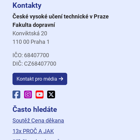
Kontakty
České vysoké učení technické v Praze
Fakulta dopravní
Konviktská 20
110 00 Praha 1
IČO: 68407700
DIČ: CZ68407700
Kontakt pro média
Facebook Fakulty dopravní
Instagram Fakulty dopravní
YouTube Fakulty dopravní
X Fakulty dopravní
Často hledáte
Soutěž Cena děkana
13x PROČ A JAK