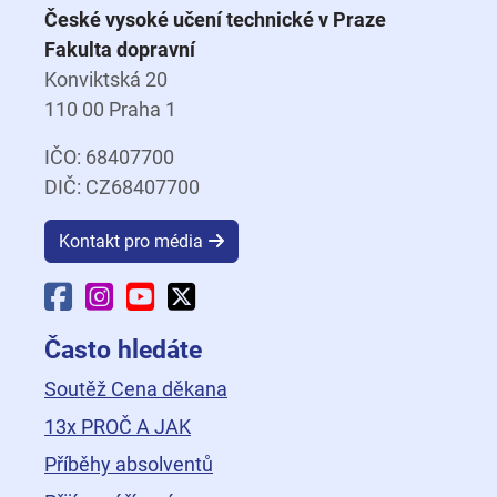
České vysoké učení technické v Praze
Fakulta dopravní
Konviktská 20
110 00 Praha 1
IČO: 68407700
DIČ: CZ68407700
Kontakt pro média
Facebook Fakulty dopravní
Instagram Fakulty dopravní
YouTube Fakulty dopravní
X Fakulty dopravní
Často hledáte
Soutěž Cena děkana
13x PROČ A JAK
Příběhy absolventů