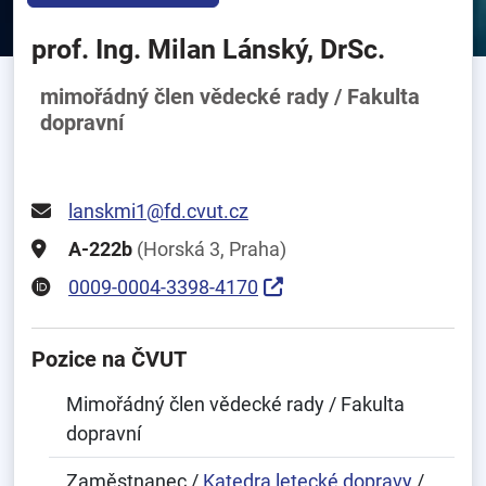
prof. Ing. Milan Lánský, DrSc.
mimořádný člen vědecké rady / Fakulta
dopravní
lanskmi1@fd.cvut.cz
A-222b
(Horská 3, Praha)
0009-0004-3398-4170
Pozice na ČVUT
Mimořádný člen vědecké rady / Fakulta
dopravní
Zaměstnanec /
Katedra letecké dopravy
/