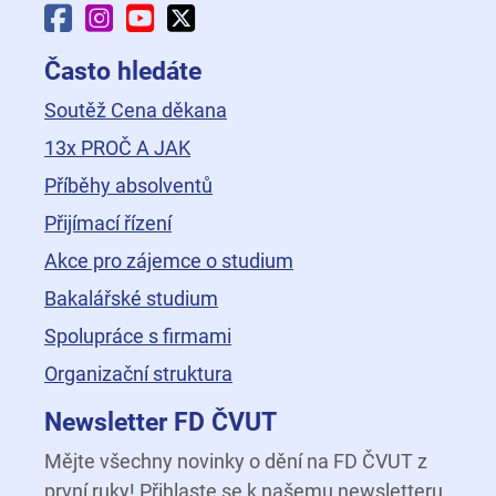
Facebook Fakulty dopravní
Instagram Fakulty dopravní
YouTube Fakulty dopravní
X Fakulty dopravní
Často hledáte
Soutěž Cena děkana
13x PROČ A JAK
Příběhy absolventů
Přijímací řízení
Akce pro zájemce o studium
Bakalářské studium
Spolupráce s firmami
Organizační struktura
Newsletter FD ČVUT
Mějte všechny novinky o dění na FD ČVUT z
první ruky! Přihlaste se k našemu newsletteru.