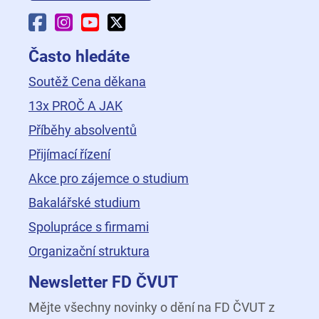
Facebook Fakulty dopravní
Instagram Fakulty dopravní
YouTube Fakulty dopravní
X Fakulty dopravní
Často hledáte
Soutěž Cena děkana
13x PROČ A JAK
Příběhy absolventů
Přijímací řízení
Akce pro zájemce o studium
Bakalářské studium
Spolupráce s firmami
Organizační struktura
Newsletter FD ČVUT
Mějte všechny novinky o dění na FD ČVUT z