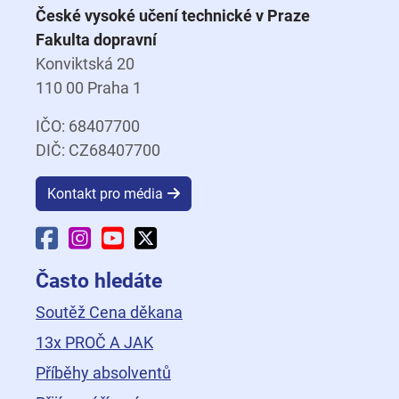
České vysoké učení technické v Praze
Fakulta dopravní
Konviktská 20
110 00 Praha 1
IČO: 68407700
DIČ: CZ68407700
Kontakt pro média
Facebook Fakulty dopravní
Instagram Fakulty dopravní
YouTube Fakulty dopravní
X Fakulty dopravní
Často hledáte
Soutěž Cena děkana
13x PROČ A JAK
Příběhy absolventů