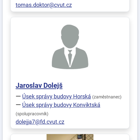
tomas.doktor@cvut.cz
Jaroslav
Dolejš
Úsek správy budovy Horská
(zaměstnanec)
Úsek správy budovy Konviktská
(spolupracovník)
dolejja7@fd.cvut.cz