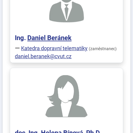
Ing.
Daniel
Beránek
Katedra dopravní telematiky
(zaměstnanec)
daniel.beranek@cvut.cz
doc. Ing.
Helena
Bínová
, Ph.D.