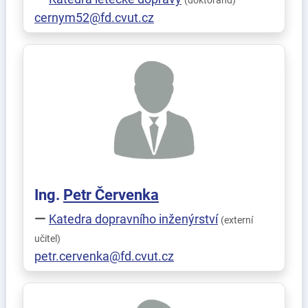
(doktorand)
cernym52@fd.cvut.cz
Ing.
Petr
Červenka
Katedra dopravního inženýrství
(externí
učitel)
petr.cervenka@fd.cvut.cz