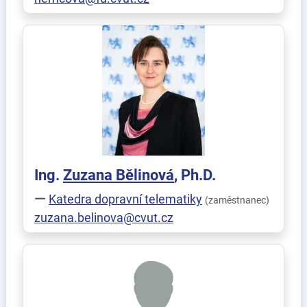
Ing.
Zuzana
Bělinová
, Ph.D.
Katedra dopravní telematiky
(zaměstnanec)
zuzana.belinova@cvut.cz