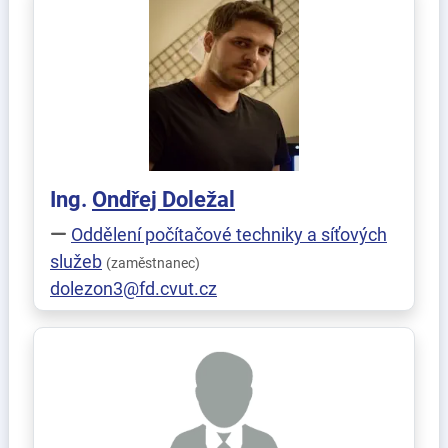
Ing.
Ondřej
Doležal
Oddělení počítačové techniky a síťových
služeb
(zaměstnanec)
dolezon3@fd.cvut.cz