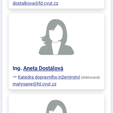
dostalkova@fd.cvut.cz
Ing.
Aneta
Dostálová
Katedra dopravního inženýrství
(doktorand)
matysane@fd.cvut.cz