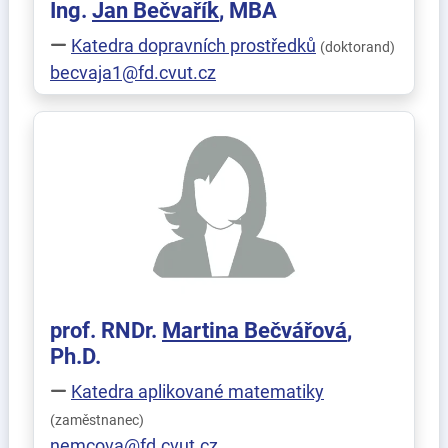
Ing.
Jan
Bečvařík
, MBA
Katedra dopravních prostředků
(doktorand)
becvaja1@fd.cvut.cz
prof. RNDr.
Martina
Bečvářová
,
Ph.D.
Katedra aplikované matematiky
(zaměstnanec)
nemcova@fd.cvut.cz