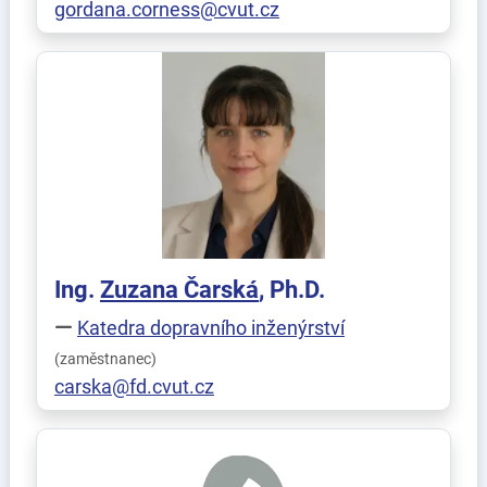
gordana.corness@cvut.cz
Ing.
Zuzana
Čarská
, Ph.D.
Katedra dopravního inženýrství
(zaměstnanec)
carska@fd.cvut.cz