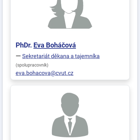
PhDr.
Eva
Boháčová
Sekretariát děkana a tajemníka
(spolupracovník)
eva.bohacova@cvut.cz