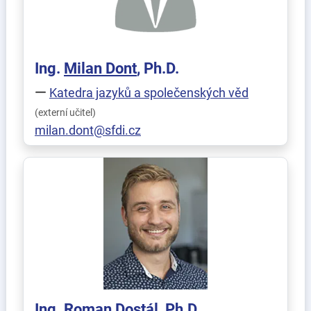
Ing.
Milan
Dont
, Ph.D.
Katedra jazyků a společenských věd
(externí učitel)
milan.dont@sfdi.cz
Ing.
Roman
Dostál
, Ph.D.