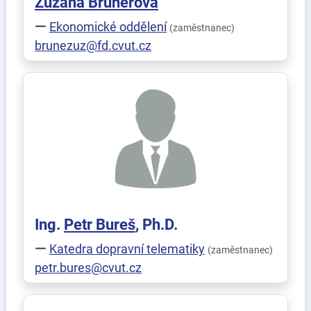
Zuzana
Brunerová
Ekonomické oddělení
(zaměstnanec)
brunezuz@fd.cvut.cz
Ing.
Petr
Bureš
, Ph.D.
Katedra dopravní telematiky
(zaměstnanec)
petr.bures@cvut.cz