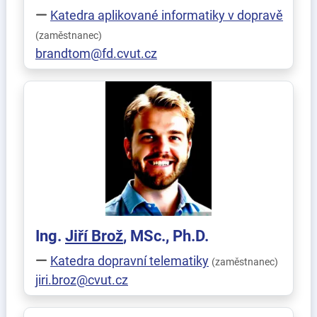
Katedra aplikované informatiky v dopravě
(zaměstnanec)
brandtom@fd.cvut.cz
Ing.
Jiří
Brož
, MSc., Ph.D.
Katedra dopravní telematiky
(zaměstnanec)
jiri.broz@cvut.cz