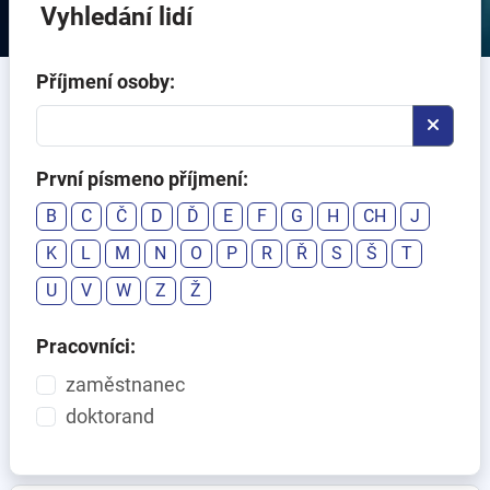
Vyhledání lidí
Příjmení osoby:
První písmeno příjmení:
B
C
Č
D
Ď
E
F
G
H
CH
J
K
L
M
N
O
P
R
Ř
S
Š
T
U
V
W
Z
Ž
Pracovníci:
zaměstnanec
doktorand