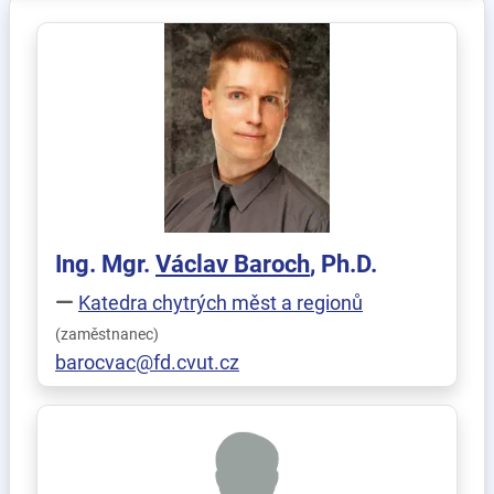
Ing. Mgr.
Václav
Baroch
, Ph.D.
Katedra chytrých měst a regionů
(zaměstnanec)
barocvac@fd.cvut.cz