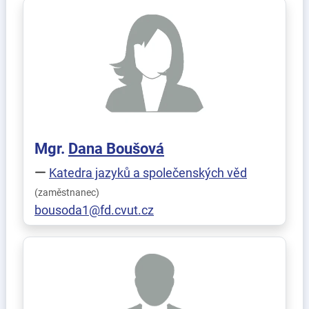
Mgr.
Dana
Boušová
Katedra jazyků a společenských věd
(zaměstnanec)
bousoda1@fd.cvut.cz