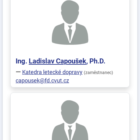
Ing.
Ladislav
Capoušek
, Ph.D.
Katedra letecké dopravy
(zaměstnanec)
capousek@fd.cvut.cz