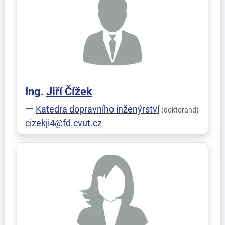
Ing.
Jiří
Čížek
Katedra dopravního inženýrství
(doktorand)
cizekji4@fd.cvut.cz