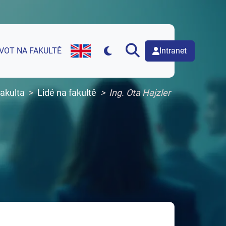
Intranet
IVOT NA FAKULTĚ
English version of web page
akulta
Lidé na fakultě
Ing. Ota Hajzler