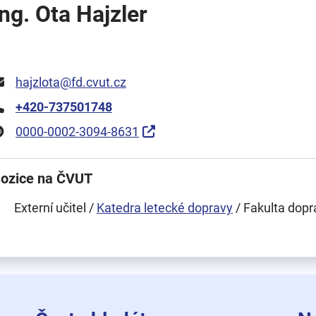
Ing. Ota Hajzler
hajzlota@fd.cvut.cz
+420-737501748
0000-0002-3094-8631
ozice na ČVUT
Externí učitel /
Katedra letecké dopravy
/ Fakulta dopr