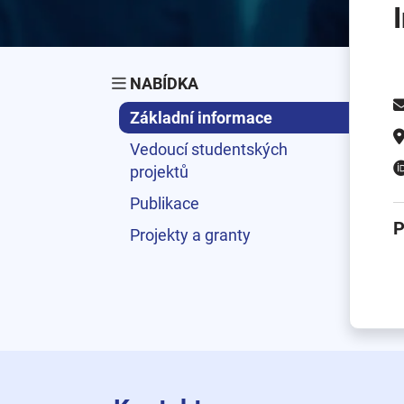
NABÍDKA
Základní informace
Vedoucí studentských
projektů
Publikace
P
Projekty a granty