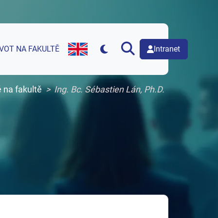
Intranet
IVOT NA FAKULTĚ
English version of web page
é na fakultě
Ing. Bc. Sébastien Lán, Ph.D.