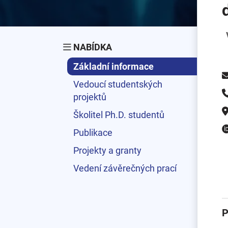
NABÍDKA
Základní informace
Vedoucí studentských
projektů
Školitel Ph.D. studentů
Publikace
Projekty a granty
Vedení závěrečných prací
P