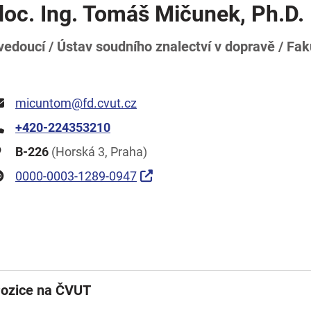
doc. Ing. Tomáš Mičunek, Ph.D.
vedoucí / Ústav soudního znalectví v dopravě / Fak
micuntom@fd.cvut.cz
+420-224353210
B-226
(Horská 3, Praha)
0000-0003-1289-0947
ozice na ČVUT