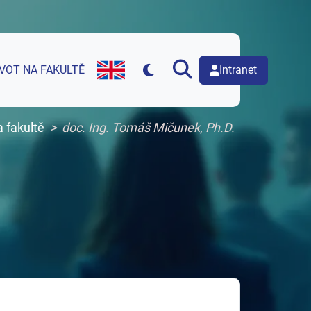
Intranet
IVOT NA FAKULTĚ
English version of web page
a fakultě
doc. Ing. Tomáš Mičunek, Ph.D.