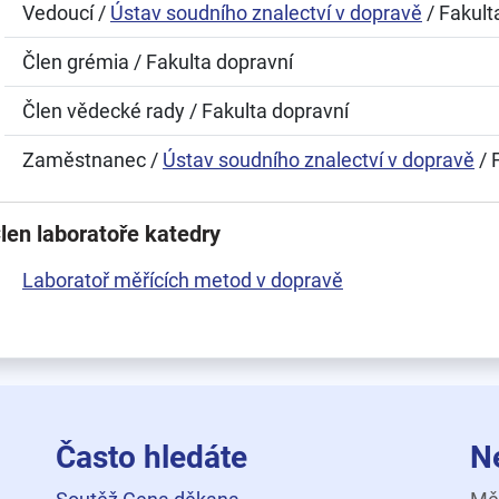
Vedoucí /
Ústav soudního znalectví v dopravě
/ Fakult
Člen grémia / Fakulta dopravní
Člen vědecké rady / Fakulta dopravní
Zaměstnanec /
Ústav soudního znalectví v dopravě
/ 
len laboratoře katedry
Laboratoř měřících metod v dopravě
Často hledáte
N