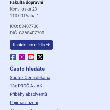
Fakulta dopravní
Konviktská 20
110 00 Praha 1
IČO: 68407700
DIČ: CZ68407700
Kontakt pro média
Facebook Fakulty dopravní
Instagram Fakulty dopravní
YouTube Fakulty dopravní
X Fakulty dopravní
Často hledáte
Soutěž Cena děkana
13x PROČ A JAK
Příběhy absolventů
Přijímací řízení