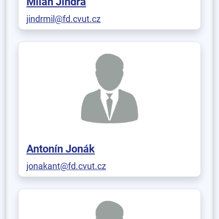
Milan Jindra
jindrmil@fd.cvut.cz
Antonín Jonák
jonakant@fd.cvut.cz