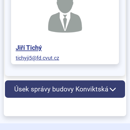
Jiří Tichý
tichyji5@fd.cvut.cz
Úsek správy budovy Konviktská