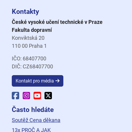
Kontakty
České vysoké učení technické v Praze
Fakulta dopravní
Konviktská 20
110 00 Praha 1
IČO: 68407700
DIČ: CZ68407700
Kontakt pro média
Facebook Fakulty dopravní
Instagram Fakulty dopravní
YouTube Fakulty dopravní
X Fakulty dopravní
Často hledáte
Soutěž Cena děkana
13x PROČ A JAK