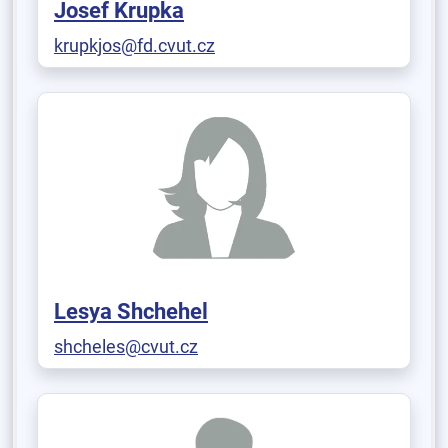
Josef Krupka
krupkjos@fd.cvut.cz
Lesya Shchehel
shcheles@cvut.cz