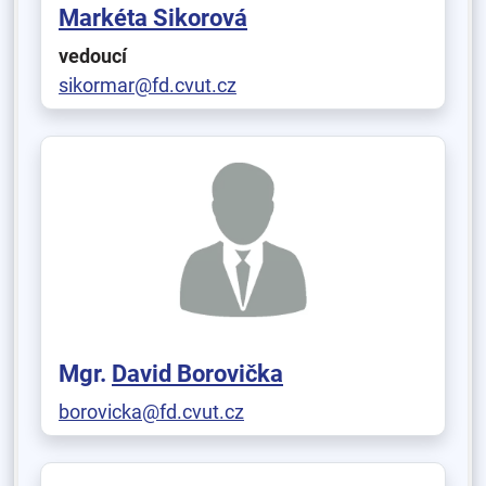
Markéta Sikorová
vedoucí
sikormar@fd.cvut.cz
Mgr.
David Borovička
borovicka@fd.cvut.cz